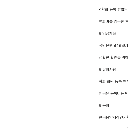
<학회 등록 방법>
연회비를 입금한 후
# 입금계좌
국민은행 84880
정확한 확인을 위해
# 유의사항
학회 회원 등록 여부
입금된 등록비는 
# 문의
한국음악지각인지학회(h